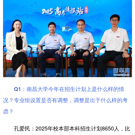
山东
河南
湖北
湖南
广东
广西
海南
重庆
四川
贵州
云南
西藏
陕西
甘肃
青海
宁夏
新疆
内蒙古
黑龙江
多语种频道
Q1：南昌大学今年在招生计划上是什么样的情
English
Español
Français
عربى
况？专业组设置是否有调整，调整是出于什么样的考
Русский язык
日本語
한국어
虑？
Deutsch
Português
2025年校本部本科招生计划8650人，比
孔爱民：