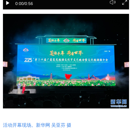
0:00
/0:56
学术中国
乡村振兴
银龄
溯源中国
城市
旅游
能源
会展
彩票
娱乐
时尚
悦读
公益
一带一路
亚太网
上市公司
文化产业
地方频道
北京
天津
河北
山西
辽宁
吉林
上海
江苏
浙江
安徽
福建
江西
活动开幕现场。新华网 吴亚芬 摄