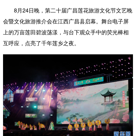
山东
河南
湖北
湖南
8月24日晚，第二十届广昌莲花旅游文化节文艺晚
广东
广西
海南
重庆
会暨文化旅游推介会在江西广昌县启幕。舞台电子屏
四川
贵州
云南
西藏
上的万亩莲田碧波荡漾，与台下观众手中的荧光棒相
陕西
甘肃
青海
宁夏
互呼应，点亮了千年莲乡之夜。
新疆
内蒙古
黑龙江
多语种频道
English
Español
Français
عربى
Русский язык
日本語
한국어
Deutsch
Português