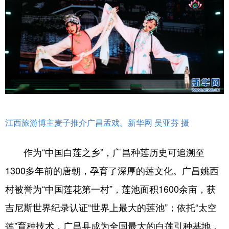
江西旅游博主麦子推介广昌孟戏。新华网 吴亚芬 摄
作为“中国白莲之乡”，广昌种莲历史可追溯至
1300多年前的唐朝，孕育了深厚的莲文化。广昌姚西
村被誉为“中国莲花第一村”，莲池面积1600余亩，获
吉尼斯世界纪录认证“世界上最大的莲池”；依托“太空
莲”育种技术，广昌县成为全国最大的白莲引种基地，