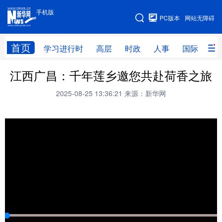
手机版
手机版
PC版本
网站无障碍
网站地图
首页
学习进行时
高层
时政
人事
国际
财
江西广昌：千年莲乡邀您共赴荷香之旅
学习进行时
高层
时政
人事
2025-08-25 13:36:21
来源：新华网
国际
财经
网评
港澳
台湾
思客智库
全球连线
教育
科技
科创
量子
体育
文化
书画
健康
军事
访谈
视频
图片
政务
法律
中央文件
金融
汽车
食品
人居
信息化
数字经济