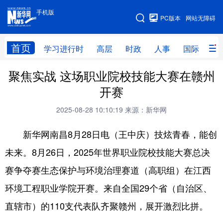
手机版
手机版
PC版本
网站无障碍
网站地图
首页
学习进行时
高层
时政
人事
国际
财
聚焦实战 这场职业院校技能大赛在赣州
学习进行时
高层
时政
人事
开赛
国际
财经
网评
港澳
2025-08-28 10:10:19
来源：新华网
台湾
思客智库
全球连线
教育
新华网南昌8月28日电（王中庆）技炫青春，能创
科技
科创
量子
体育
未来。8月26日，2025年世界职业院校技能大赛总决
文化
书画
健康
军事
赛争夺赛生态保护与环境治理赛道（高职组）在江西
访谈
视频
图片
政务
环境工程职业学院开赛。来自全国29个省（自治区、
法律
中央文件
金融
汽车
直辖市）的110支代表队齐聚赣州，展开激烈比拼。
食品
人居
信息化
数字经济