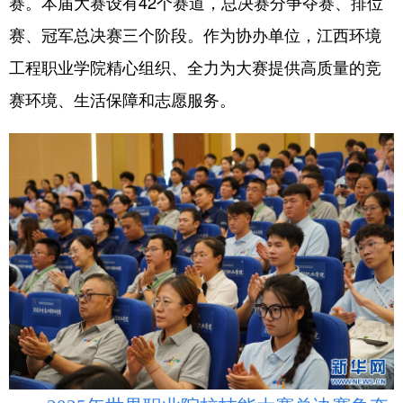
赛。本届大赛设有42个赛道，总决赛分争夺赛、排位
山东
河南
湖北
湖南
赛、冠军总决赛三个阶段。作为协办单位，江西环境
广东
广西
海南
重庆
工程职业学院精心组织、全力为大赛提供高质量的竞
四川
贵州
云南
西藏
赛环境、生活保障和志愿服务。
陕西
甘肃
青海
宁夏
新疆
内蒙古
黑龙江
多语种频道
English
Español
Français
عربى
Русский язык
日本語
한국어
Deutsch
Português