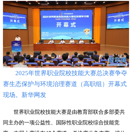
学术中国
乡村振兴
银龄
溯源中国
城市
旅游
能源
会展
彩票
娱乐
时尚
悦读
公益
一带一路
亚太网
上市公司
文化产业
2025年世界职业院校技能大赛总决赛争夺
地方频道
赛生态保护与环境治理赛道（高职组）开幕式
现场。新华网发
北京
天津
河北
山西
辽宁
吉林
上海
江苏
世界职业院校技能大赛是由教育部联合多部委共
同主办的一项公益性、国际性职业院校综合技能竞
浙江
安徽
福建
江西