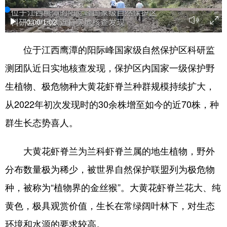
学术中国
乡村振兴
银龄
溯源中国
0:00
/1:02
城市
旅游
能源
会展
位于江西鹰潭的阳际峰国家级自然保护区科研监
彩票
娱乐
时尚
悦读
测团队近日实地核查发现，保护区内国家一级保护野
公益
一带一路
亚太网
上市公司
生植物、极危物种大黄花虾脊兰种群规模持续扩大，
从2022年初次发现时的30余株增至如今的近70株，种
文化产业
群生长态势喜人。
地方频道
大黄花虾脊兰为兰科虾脊兰属的地生植物，野外
北京
天津
河北
山西
分布数量极为稀少，被世界自然保护联盟列为极危物
种，被称为“植物界的金丝猴”。大黄花虾脊兰花大、纯
辽宁
吉林
上海
江苏
黄色，极具观赏价值，生长在常绿阔叶林下，对生态
浙江
安徽
福建
江西
环境和水源的要求较高。