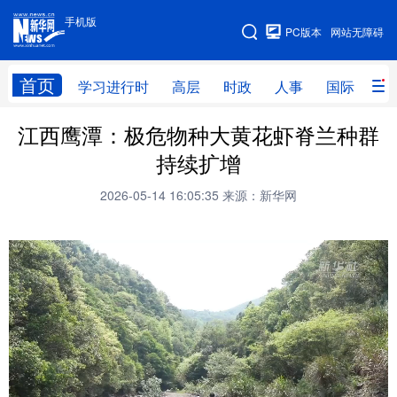
手机版
手机版
PC版本
网站无障碍
网站地图
首页
学习进行时
高层
时政
人事
国际
财
江西鹰潭：极危物种大黄花虾脊兰种群
学习进行时
高层
时政
人事
持续扩增
国际
财经
网评
港澳
2026-05-14 16:05:35
来源：新华网
台湾
思客智库
全球连线
教育
科技
科创
量子
体育
文化
书画
健康
军事
访谈
视频
图片
政务
法律
中央文件
金融
汽车
食品
人居
信息化
数字经济