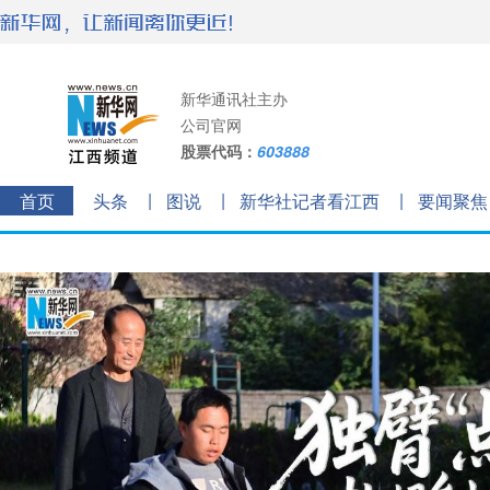
新华通讯社主办
公司官网
股票代码：
603888
首页
头条
图说
新华社记者看江西
要闻聚焦